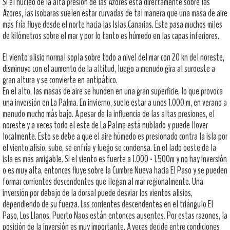
Si el núcleo de la alta presión de las Azores está directamente sobre las
Azores, las isobaras suelen estar curvadas de tal manera que una masa de aire
más fría fluye desde el norte hacia las Islas Canarias. Este pasa muchos miles
de kilómetros sobre el mar y por lo tanto es húmedo en las capas inferiores.
El viento alisio normal sopla sobre todo a nivel del mar con 20 kn del noreste,
disminuye con el aumento de la altitud, luego a menudo gira al suroeste a
gran altura y se convierte en antipático.
En el alto, las masas de aire se hunden en una gran superficie, lo que provoca
una inversión en La Palma. En invierno, suele estar a unos 1.000 m, en verano a
menudo mucho más bajo. A pesar de la influencia de las altas presiones, el
noreste y a veces todo el este de La Palma está nublado y puede llover
localmente. Esto se debe a que el aire húmedo es presionado contra la isla por
el viento alisio, sube, se enfría y luego se condensa. En el lado oeste de la
isla es más amigable. Si el viento es fuerte a 1.000 - 1.500m y no hay inversión
o es muy alta, entonces fluye sobre la Cumbre Nueva hacia El Paso y se pueden
formar corrientes descendentes que llegan al mar regionalmente. Una
inversión por debajo de la dorsal puede desviar los vientos alisios,
dependiendo de su fuerza. Las corrientes descendentes en el triángulo El
Paso, Los Llanos, Puerto Naos están entonces ausentes. Por estas razones, la
posición de la inversión es muy importante. A veces decide entre condiciones